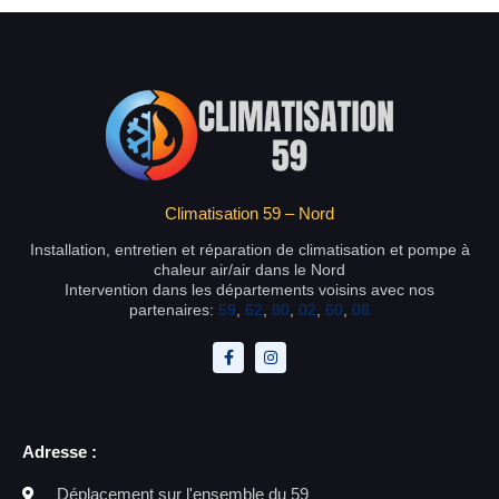
Climatisation 59 – Nord
Installation, entretien et réparation de climatisation et pompe à
chaleur air/air dans le Nord
Intervention dans les départements voisins avec nos
partenaires:
59
,
62
,
80
,
02
,
60
,
08
Adresse :
Déplacement sur l'ensemble du 59