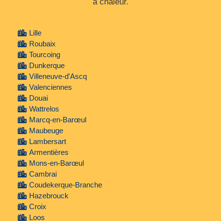
à chaleur.
Lille
Roubaix
Tourcoing
Dunkerque
Villeneuve-d'Ascq
Valenciennes
Douai
Wattrelos
Marcq-en-Barœul
Maubeuge
Lambersart
Armentières
Mons-en-Barœul
Cambrai
Coudekerque-Branche
Hazebrouck
Croix
Loos