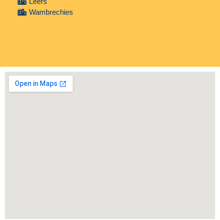
Leers
Wambrechies